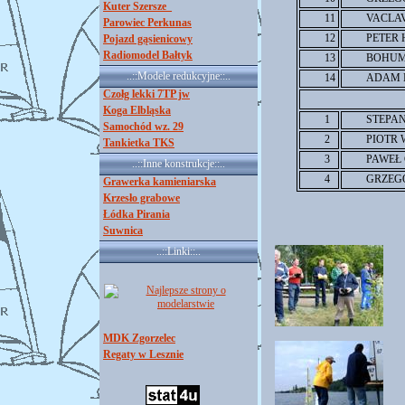
Kuter Szersze_
11
VACLA
Parowiec Perkunas
12
PETER 
Pojazd gąsienicowy
Radiomodel Bałtyk
13
BOHUM
..::Modele redukcyjne::..
14
ADAM 
Czołg lekki 7TP jw
Koga Elbląska
1
STEPA
Samochód wz. 29
2
PIOTR 
Tankietka TKS
3
PAWEŁ
..::Inne konstrukcje::..
4
GRZEG
Grawerka kamieniarska
Krzesło grabowe
Łódka Pirania
Suwnica
..::Linki::..
MDK Zgorzelec
Regaty w Lesznie