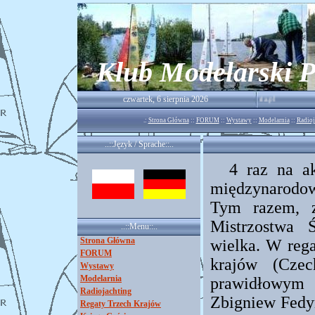
Klub Modelarski P
.................. www.kmpirat.zgorzelec.pl ........................ kmpirat@interia.pl
czwartek, 6 sierpnia 2026
.:
Strona Główna
::
FORUM
::
Wystawy
::
Modelarnia
::
Radioj
..::Język / Sprache::..
4 raz na a
międzynarodo
Tym razem, 
Mistrzostwa 
..::Menu::..
Strona Główna
wielka. W rega
FORUM
krajów (Czec
Wystawy
Modelarnia
prawidłowym 
Radiojachting
Zbigniew Fedyn
Regaty Trzech Krajów