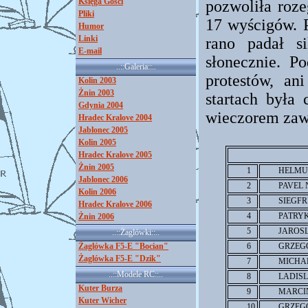
Księga Gości
pozwoliła roze
Pliki
17 wyścigów. P
Humor
Linki
rano padał s
E-mail
słonecznie. P
..::Galeria::..
protestów, an
Kolin 2003
Żnin 2003
startach była 
Gdynia 2004
wieczorem zawo
Hradec Kralove 2004
Jablonec 2005
Kolin 2005
Hradec Kralove 2005
Żnin 2005
1
HELMU
Jablonec 2006
2
PAVEL 
Kolin 2006
3
SIEGF
Hradec Kralove 2006
4
PATRY
Żnin 2006
5
JAROS
..::Żaglówki::..
Żaglówka F5-E "Bocian"
6
GRZEG
Żaglówka F5-E "Dzik"
7
MICHA
..::Modele RC::..
8
LADISL
Kuter Burza
9
MARCI
Kuter Wicher
10
GRZEG