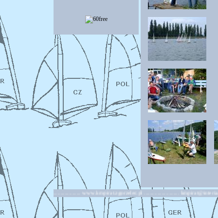
orzelec ........................ www.kmpirat.zgorzelec.pl ........................ kmpirat@interia.pl